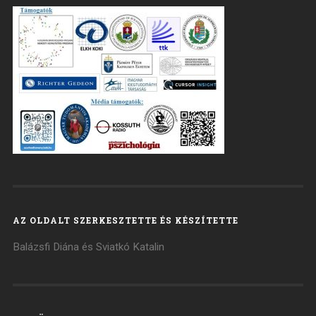
AZ OLDALT SZERKESZTETTE ÉS KÉSZÍTETTE
Balázsfi Diána és Sviatkó Katalin