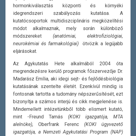
hormonkiválasztás központi és környéki
idegrendszeri szabályozás kutatása. A
kutatócsoportok multidiszciplináris megközelítési
módot alkalmaznak, mely során különböző
módszereket
(anatómiai, elektrofiziológiai,
neurokémiai és farmakológiai)
ötvözik a legújabb
eljárásokat.
Az Agykutatás Hete alkalmából 2004 óta
megrendezésre kerülő programok főszervezője Dr.
Madarász Emília, aki idegi sejt- és fejlődésbiológia
kutatásának szentelte életét. Ezenkívül mindig is
fontosnak tartotta a tudomány népszerűsítését, ezt
bizonyítja a számos interjú és cikk megjelenése is.
Mindemellett intézetünkből több elismert kutató,
mint -Freund Tamás
(KOKI igazgatója, MTA
alelnöke)
, Oberfrank Ferenc
(KOKI ügyvezető
igazgatója, a Nemzeti Agykutatási Program (NAP)