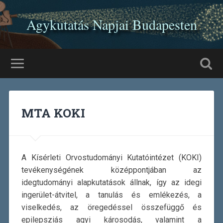
Agykutatás Napjai Budapesten
MTA KOKI
A Kísérleti Orvostudományi Kutatóintézet (KOKI)
tevékenységének középpontjában az
idegtudományi alapkutatások állnak, így az idegi
ingerület-átvitel, a tanulás és emlékezés, a
viselkedés, az öregedéssel összefüggő és
epilepsziás agyi károsodás, valamint a