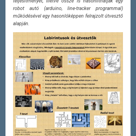
teljesítményét, illetve össze is hasonlíthatják egy
robot autó (arduino, line-tracker programmal)
működésével egy hasonlóképpen felrajzolt útvesztő
alapján.