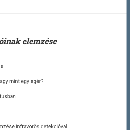
ióinak elemzése
se
vagy mint egy egér?
ntusban
mzése infravörös detekcióval