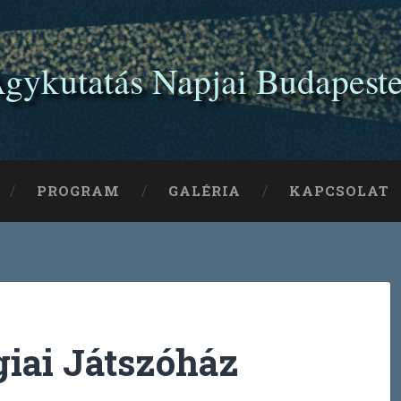
gykutatás Napjai Budapest
PROGRAM
GALÉRIA
KAPCSOLAT
giai Játszóház