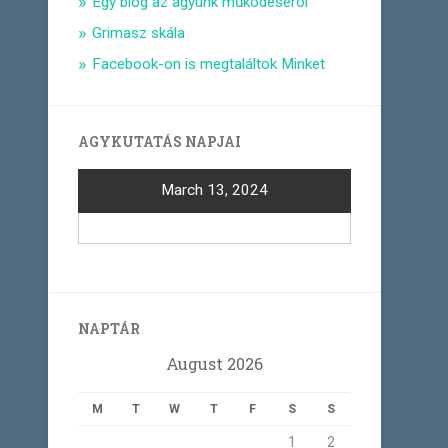
Egy blog az agyunk működéséről
Grimasz skála
Facebook-on is megtaláltok Minket
AGYKUTATÁS NAPJAI
March 13, 2024
NAPTÁR
August 2026
M
T
W
T
F
S
S
1
2