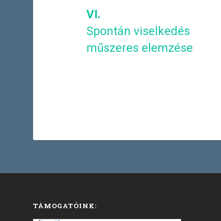
VI.
Spontán viselkedés
műszeres elemzése
TÁMOGATÓINK: