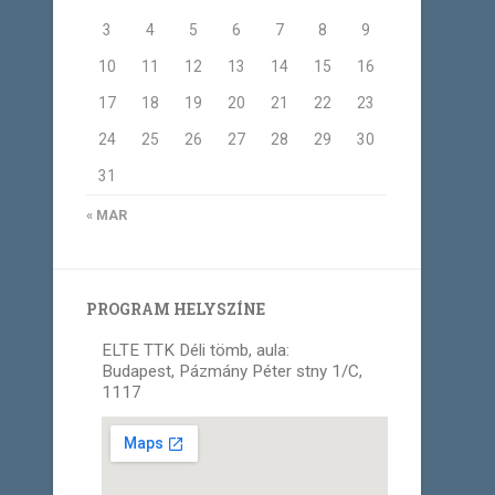
3
4
5
6
7
8
9
10
11
12
13
14
15
16
17
18
19
20
21
22
23
24
25
26
27
28
29
30
31
« MAR
PROGRAM HELYSZÍNE
ELTE TTK Déli tömb, aula:
Budapest, Pázmány Péter stny 1/C,
1117