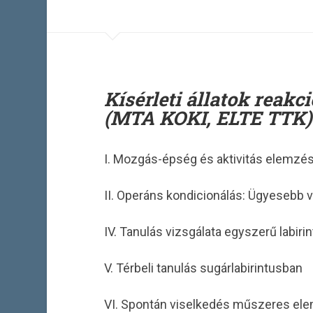
Kísérleti állatok reakc
(MTA KOKI, ELTE TTK)
I. Mozgás-épség és aktivitás elemzé
II. Operáns kondicionálás: Ügyesebb 
IV. Tanulás vizsgálata egyszerű labiri
V. Térbeli tanulás sugárlabirintusban
VI. Spontán viselkedés műszeres ele