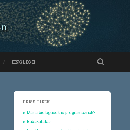
en
ENGLISH
FRISS HÍREK
Már a biológusok is programoznak?
Babakutatás