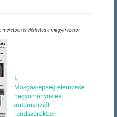
b méretben is elérheted a magyarázatot.
I.
Mozgás-épség elemzése
hagyományos és
automatizált
rendszerekben