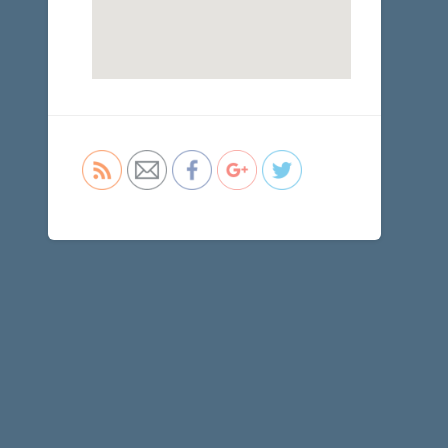
http://agykutatasnapjai.koki.hu">