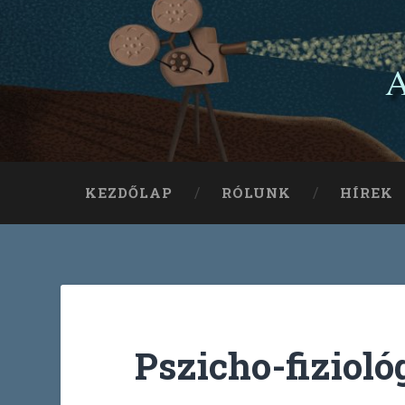
A
KEZDŐLAP
RÓLUNK
HÍREK
Pszicho-fizioló