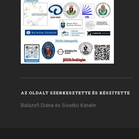
AZ OLDALT SZERKESZTETTE ÉS KÉSZÍTETTE
Balázsfi Diána és Sviatkó Katalin