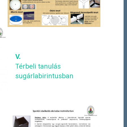
V.
Térbeli tanulás
sugárlabirintusban